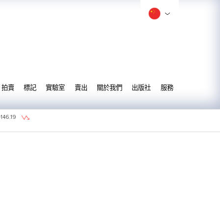
拍賣
標記
實驗室
賣出
關於我們
出版社
服務
=
146.19