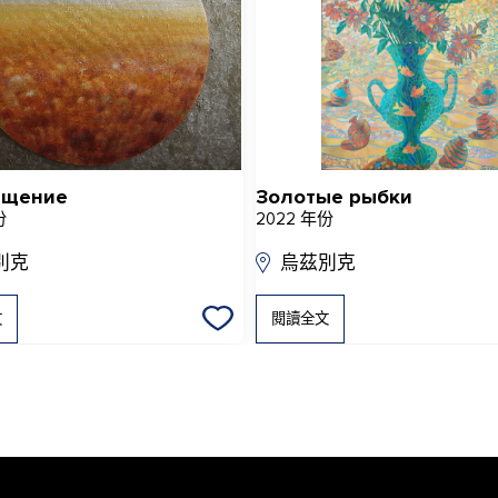
ащение
Золотые рыбки
份
2022 年份
別克
烏茲別克
文
閱讀全文