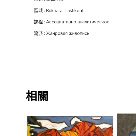
區域 : Bukhara, Tashkent
課程 : Ассоциативно аналитическое
流派 : Жанровая живопись
相關