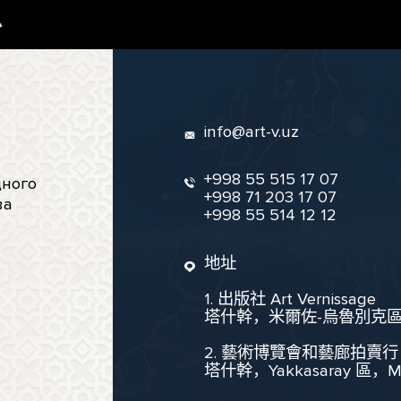
息
info@art-v.uz
+998 55 515 17 07
ного
+998 71 203 17 07
ва
+998 55 514 12 12
地址
1. 出版社 Art Vernissage
塔什幹，米爾佐-烏魯別克區，聖
2. 藝術博覽會和藝廊拍賣行
塔什幹，Yakkasaray 區，Mukim