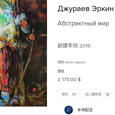
Джураев Эркин
Абстрактный мир
創建年份
2019
材料 Холст, масло
價格
2 175.00 $
保存
加入購物車
本地配送