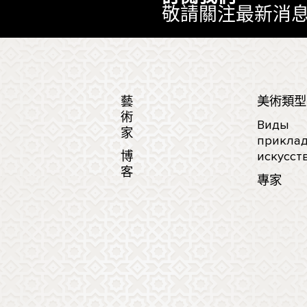
敬請關注最新消
藝
美術類型
術
Виды
家
приклад
博
искусст
客
專家