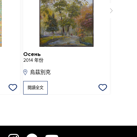
Осень
Тихими 
2014 年份
2022 年份
烏茲別克
烏茲別
閱讀全文
閱讀全文