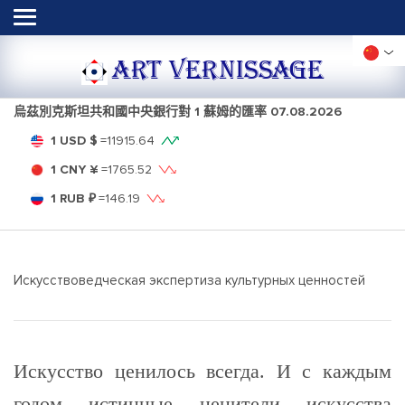
ART VERNISSAGE
烏茲別克斯坦共和國中央銀行對 1 蘇姆的匯率
07.08.2026
1 USD $
=
11915.64
1 CNY ¥
=
1765.52
1 RUB ₽
=
146.19
Искусствоведческая экспертиза культурных ценностей
Искусство ценилось всегда. И с каждым
годом истинные ценители искусства