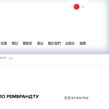
拍賣
標記
實驗室
賣出
關於我們
出版社
服務
94.79
ПО РЕМБРАНДТУ
批號
67/64/700