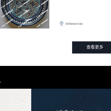
Узбекистан
查看更多
息