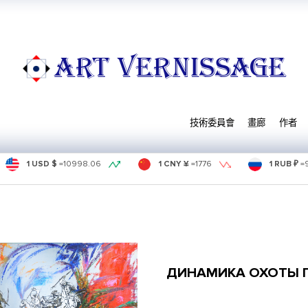
ART VERNISSAGE
技術委員會
畫廊
作者
1 USD $
=
10998.06
1 CNY ¥
=
1776
1 RUB ₽
=
ДИНАМИКА ОХОТЫ 