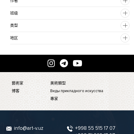
作者
班级
类型
地区
藝術家
美術類型
博客
Виды прикладного искусства
專家
info@art-v.uz
+998 55 515 17 07