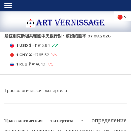
ART VERNISSAGE
烏茲別克斯坦共和國中央銀行對 1 蘇姆的匯率
07.08.2026
1 USD $
=
11915.64
1 CNY ¥
=
1765.52
1 RUB ₽
=
146.19
Трассологическая экспертиза
- определение
Трассологическая экспертиза
возраста изделия в зависимости от вида