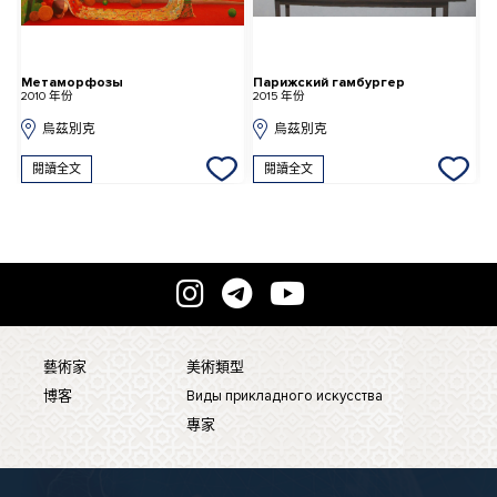
Метаморфозы
Парижский гамбургер
Н
2010 年份
2015 年份
2
烏茲別克
烏茲別克
閱讀全文
閱讀全文
藝術家
美術類型
博客
Виды прикладного искусства
專家