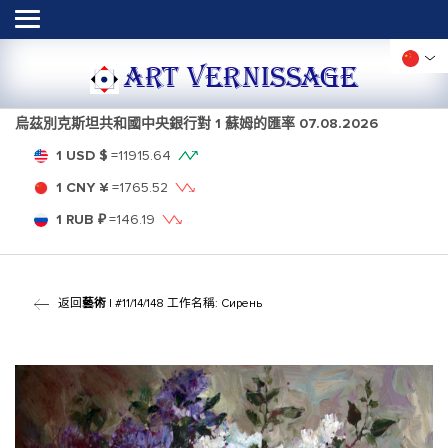
ART VERNISSAGE
烏茲別克斯坦共和國中央銀行對 1 蘇姆的匯率
07.08.2026
1 USD $
=
11915.64
1 CNY ¥
=
1765.52
1 RUB ₽
=
146.19
返回
藝術
| #11/14/148 工作名稱: Сирень