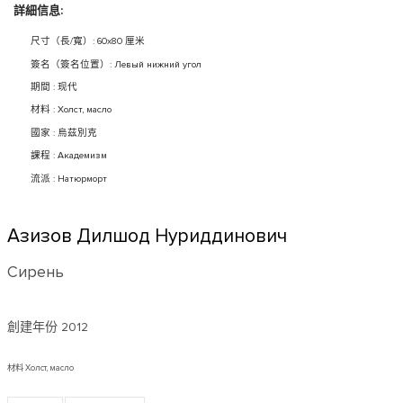
詳細信息:
尺寸（長/寬）: 60x80 厘米
簽名（簽名位置）: Левый нижний угол
期間 : 现代
材料 : Холст, масло
國家 : 烏茲別克
課程 : Академизм
流派 : Натюрморт
Азизов Дилшод Нуриддинович
Сирень
創建年份
2012
材料 Холст, масло