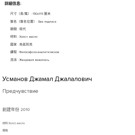
詳細信息:
尺寸（長/寬）: 150x115 厘米
簽名（簽名位置）: Без подписи
期間 : 现代
材料 : Холст, масло
國家 : 烏茲別克
課程 : Философско-аналитическое
流派 : Жанровая живопись
Усманов Джамал Джалалович
Предчувствие
創建年份
2010
材料 Холст, масло
價格