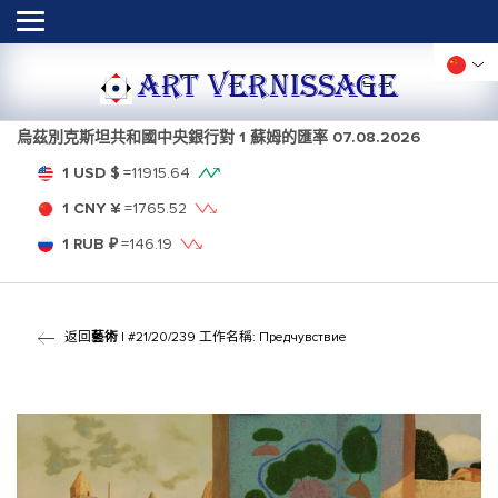
ART VERNISSAGE
烏茲別克斯坦共和國中央銀行對 1 蘇姆的匯率
07.08.2026
1 USD $
=
11915.64
1 CNY ¥
=
1765.52
1 RUB ₽
=
146.19
返回
藝術
| #21/20/239 工作名稱: Предчувствие