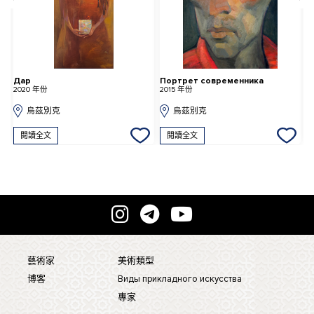
Дар
Портрет современника
2020 年份
2015 年份
1
烏茲別克
烏茲別克
閱讀全文
閱讀全文
藝術家
美術類型
博客
Виды прикладного искусства
專家