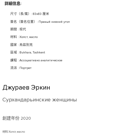
詳細信息:
尺寸（長/寬）: 83x83 厘米
簽名（簽名位置）: Правый нижний угол
期間 : 现代
材料 : Холст, масло
國家 : 烏茲別克
區域 : Bukhara, Tashkent
課程 : Ассоциативно аналитическое
流派 : Портрет
Джураев Эркин
Сурхандарьинские женщины
創建年份
2020
材料 Холст, масло