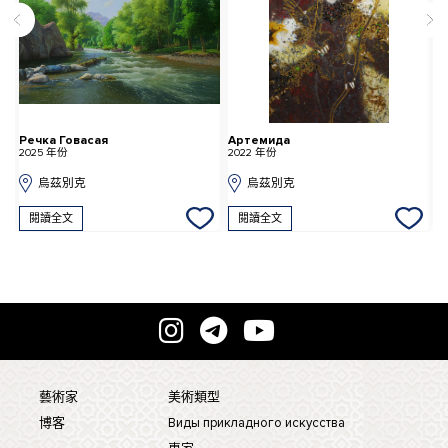
Речка Говасая
Артемида
H
2025 年份
2022 年份
2
烏茲別克
烏茲別克
閱讀全文
閱讀全文
藝術家
美術類型
博客
Виды прикладного искусства