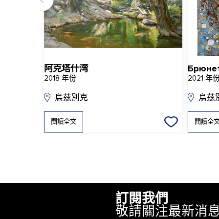
阿克塔什湾
Брюне
2018 年份
2021 年
烏茲別克
烏茲
閱讀全文
閱讀全
訂閱我們
敬請關注最新消