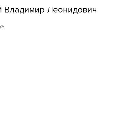
й Владимир Леонидович
о»