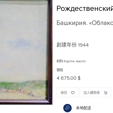
Рождественски
Башкирия. «Облак
創建年份
1944
材料 Картон, масло
價格
4 675.00 $
保存
加入購物車
本地配送