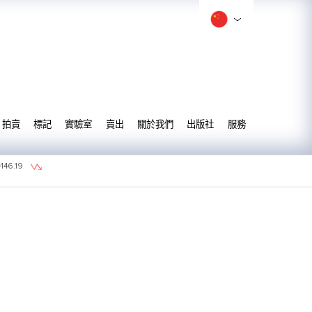
拍賣
標記
實驗室
賣出
關於我們
出版社
服務
=
146.19