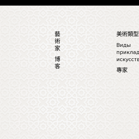
藝
美術類型
術
Виды
家
приклад
博
искусст
客
專家