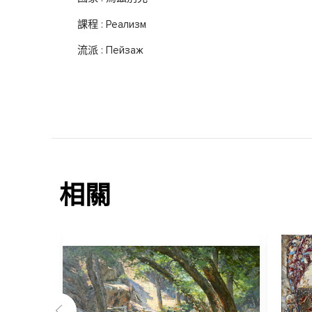
課程 : Реализм
流派 : Пейзаж
相關