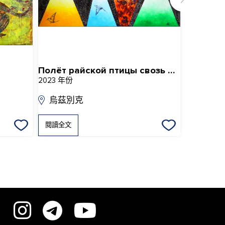
Полёт райской птицы свозь порталы
Золотой
2023 年份
2017 年份
烏茲別克
烏茲別
閱讀全文
閱讀全文