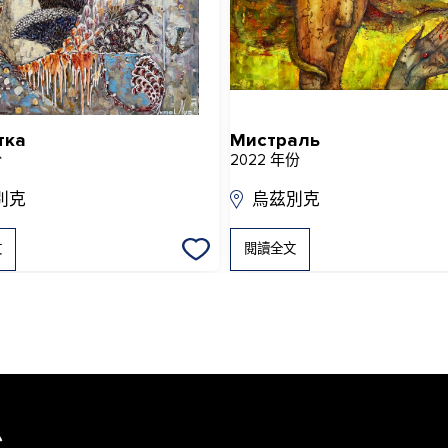
тка
Мистраль
份
2022 年份
別克
烏茲別克
文
閱讀全文
息