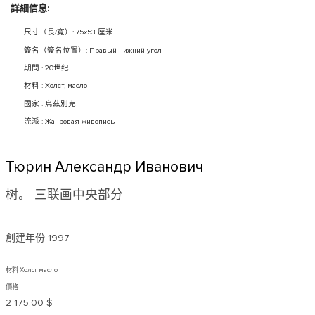
詳細信息:
尺寸（長/寬）: 75x53 厘米
簽名（簽名位置）: Правый нижний угол
期間 : 20世纪
材料 : Холст, масло
國家 : 烏茲別克
流派 : Жанровая живопись
Тюрин Александр Иванович
树。 三联画中央部分
創建年份
1997
材料 Холст, масло
價格
2 175.00 $