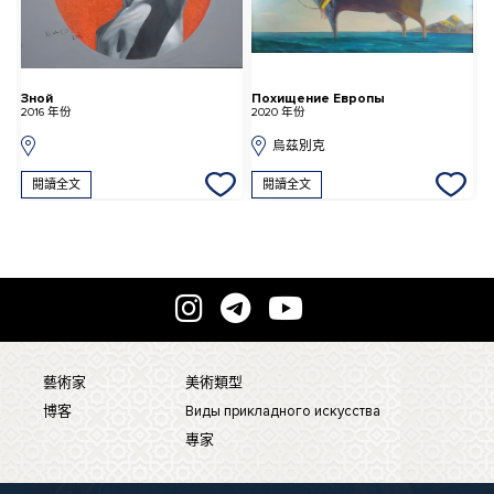
Зной
Похищение Европы
2016 年份
2020 年份
2
烏茲別克
閱讀全文
閱讀全文
藝術家
美術類型
博客
Виды прикладного искусства
專家