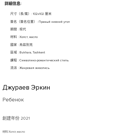
詳細信息:
尺寸（長/寬）: 102x102 厘米
簽名（簽名位置）: Правый нижний угол
期間 : 现代
材料 : Холст, масло
國家 : 烏茲別克
區域 : Bukhara, Tashkent
課程 : Символико-романтический стиль
流派 : Жанровая живопись
Джураев Эркин
Ребенок
創建年份
2021
材料 Холст, масло