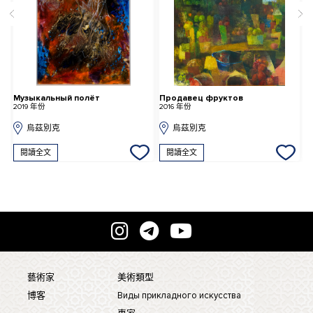
Музыкальный полёт
Продавец фруктов
2019 年份
2016 年份
烏茲別克
烏茲別克
閱讀全文
閱讀全文
藝術家
美術類型
博客
Виды прикладного искусства