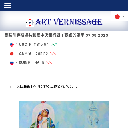
ART VERNISSAGE
烏茲別克斯坦共和國中央銀行對 1 蘇姆的匯率
07.08.2026
1 USD $
=
11915.64
1 CNY ¥
=
1765.52
1 RUB ₽
=
146.19
返回
藝術
| #41/32/370 工作名稱: Ребенок