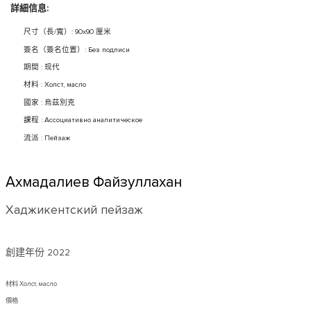
詳細信息:
尺寸（長/寬）: 90x90 厘米
簽名（簽名位置）: Без подписи
期間 : 现代
材料 : Холст, масло
國家 : 烏茲別克
課程 : Ассоциативно аналитическое
流派 : Пейзаж
Ахмадалиев Файзуллахан
Хаджикентский пейзаж
創建年份
2022
材料 Холст, масло
價格