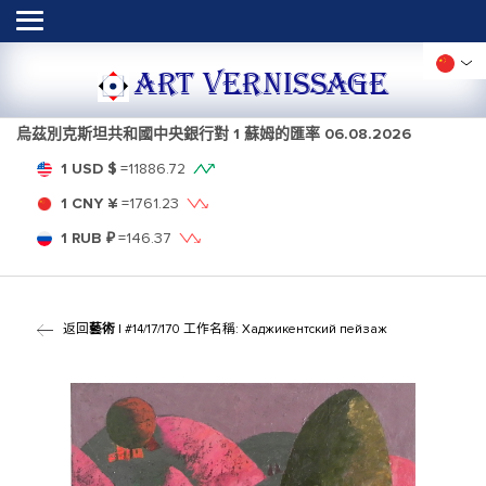
ART VERNISSAGE
烏茲別克斯坦共和國中央銀行對 1 蘇姆的匯率
06.08.2026
1 USD $
=
11886.72
1 CNY ¥
=
1761.23
1 RUB ₽
=
146.37
返回
藝術
| #14/17/170 工作名稱: Хаджикентский пейзаж