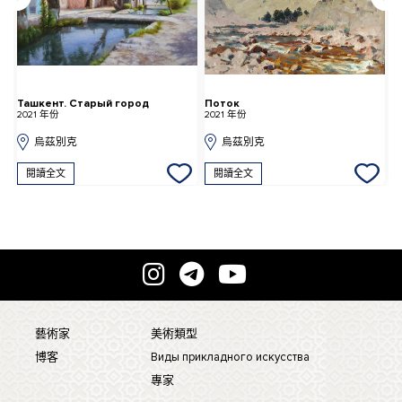
Ташкент. Старый город
Поток
2021 年份
2021 年份
1
烏茲別克
烏茲別克
閱讀全文
閱讀全文
藝術家
美術類型
博客
Виды прикладного искусства
專家