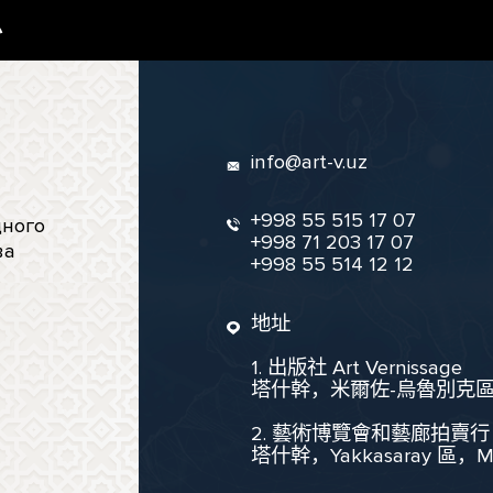
息
info@art-v.uz
+998 55 515 17 07
ного
+998 71 203 17 07
ва
+998 55 514 12 12
地址
1. 出版社 Art Vernissage
塔什幹，米爾佐-烏魯別克區，聖
2. 藝術博覽會和藝廊拍賣行
塔什幹，Yakkasaray 區，Mukim