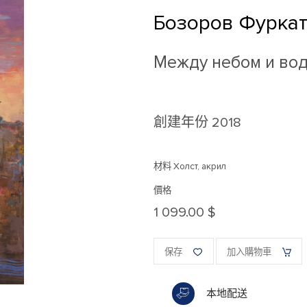
Бозоров Фуркат
Между небом и во
創建年份
2018
材料 Холст, акрил
價格
1 099.00 $
保存
加入購物車
本地配送