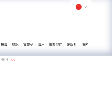
拍賣
標記
實驗室
賣出
關於我們
出版社
服務
=
146.19