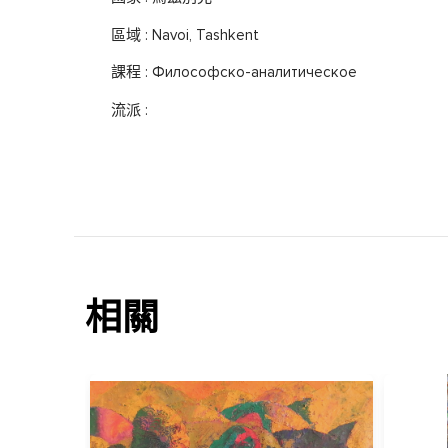
區域 : Navoi, Tashkent
課程 : Философско-аналитическое
流派 :
相關