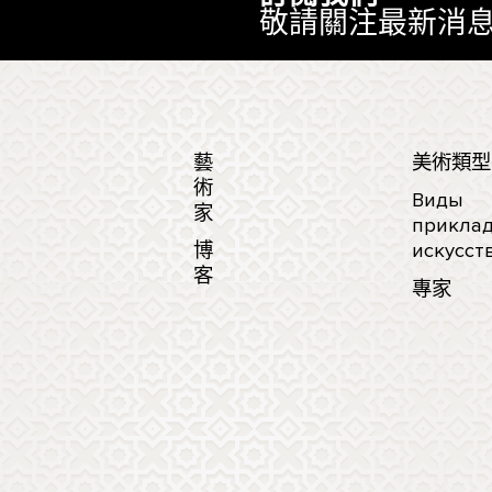
敬請關注最新消
藝
美術類型
術
Виды
家
приклад
博
искусст
客
專家