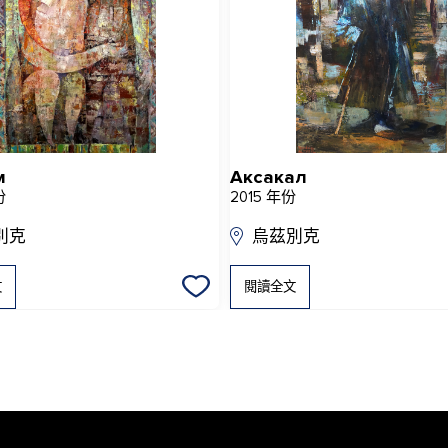
м
Аксакал
份
2015 年份
別克
烏茲別克
文
閱讀全文