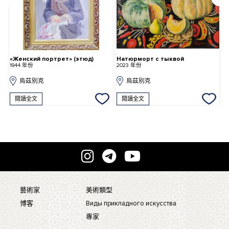
«Женский портрет» (этюд)
Натюрморт с тыквой
A
1944 年份
2023 年份
2
烏茲別克
烏茲別克
閱讀全文
閱讀全文
藝術家
美術類型
博客
Виды прикладного искусства
專家