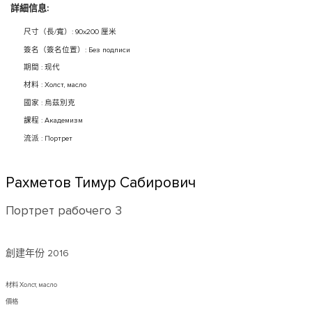
詳細信息:
尺寸（長/寬）: 90x200 厘米
簽名（簽名位置）: Без подписи
期間 : 现代
材料 : Холст, масло
國家 : 烏茲別克
課程 : Академизм
流派 : Портрет
Рахметов Тимур Сабирович
Портрет рабочего 3
創建年份
2016
材料 Холст, масло
價格