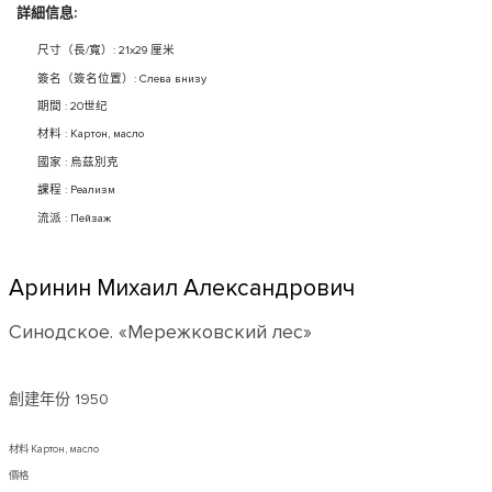
詳細信息:
尺寸（長/寬）: 21x29 厘米
簽名（簽名位置）: Слева внизу
期間 : 20世纪
材料 : Картон, масло
國家 : 烏茲別克
課程 : Реализм
流派 : Пейзаж
Аринин Михаил Александрович
Синодское. «Мережковский лес»
創建年份
1950
材料 Картон, масло
價格