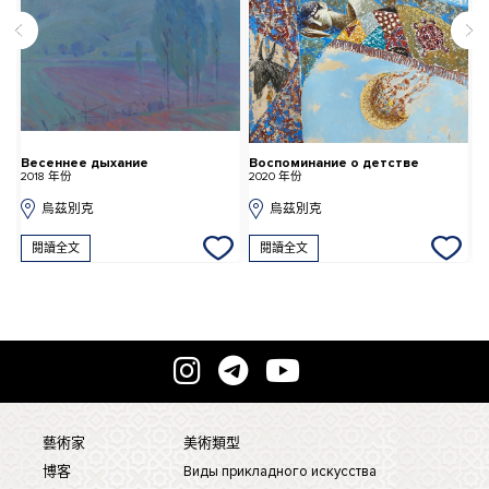
Весеннее дыхание
Воспоминание о детстве
Н
2018 年份
2020 年份
2
烏茲別克
烏茲別克
閱讀全文
閱讀全文
藝術家
美術類型
博客
Виды прикладного искусства