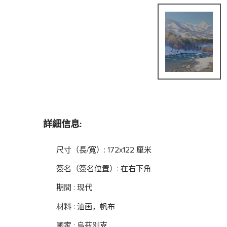
詳細信息:
尺寸（長/寬）: 172x122 厘米
簽名（簽名位置）: 在右下角
期間 : 现代
材料 : 油画，帆布
國家 : 烏茲別克