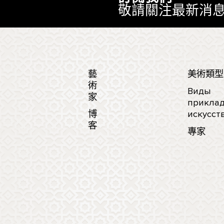
敬請關注最新消
藝
美術類型
術
Виды
家
приклад
博
искусст
客
專家