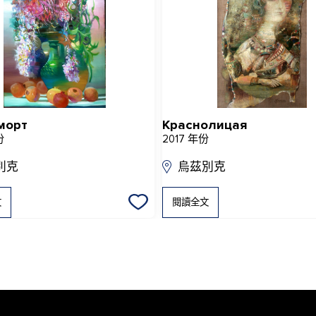
морт
Краснолицая
份
2017 年份
別克
烏茲別克
文
閱讀全文