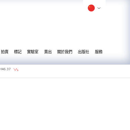
拍賣
標記
實驗室
賣出
關於我們
出版社
服務
=
146.37