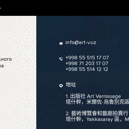
息
info@art-v.uz
+998 55 515 17 07
ного
+998 71 203 17 07
ва
+998 55 514 12 12
地址
1. 出版社 Art Vernissage
塔什幹，米爾佐-烏魯別克區，聖
2. 藝術博覽會和藝廊拍賣行
塔什幹，Yakkasaray 區，Mukim