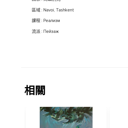
區域 : Navoi, Tashkent
課程 : Реализм
流派 : Пейзаж
相關