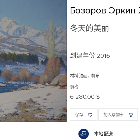
Бозоров Эркин
冬天的美丽
創建年份
2016
材料 油画，帆布
價格
6 280.00 $
保存
加入購物車
本地配送