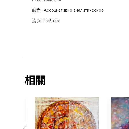
課程 : Ассоциативно аналитическое
流派 : Пейзаж
相關