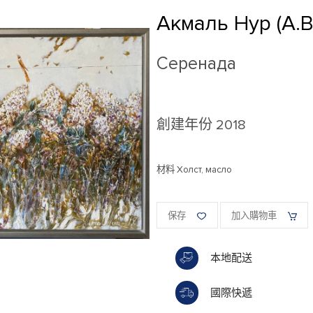
Акмаль Нур (А.
Серенада
創建年份
2018
材料 Холст, масло
保存
加入購物車
本地配送
國際快遞