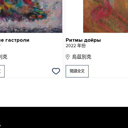
е гастроли
Ритмы дойры
份
2022 年份
別克
烏茲別克
文
閱讀全文
息