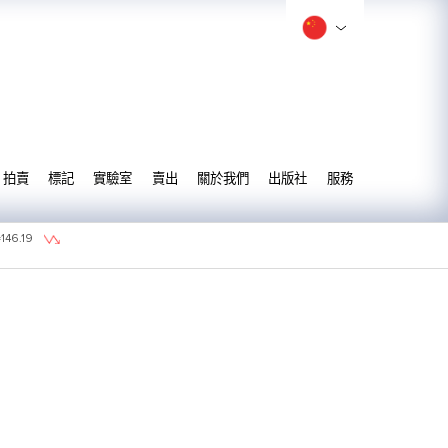
拍賣
標記
實驗室
賣出
關於我們
出版社
服務
=
146.19