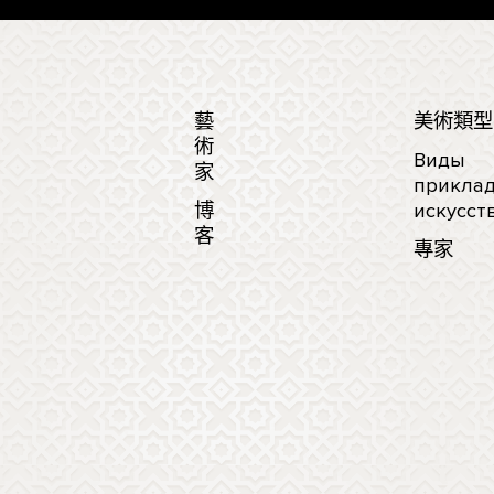
藝
美術類型
術
Виды
家
приклад
博
искусст
客
專家