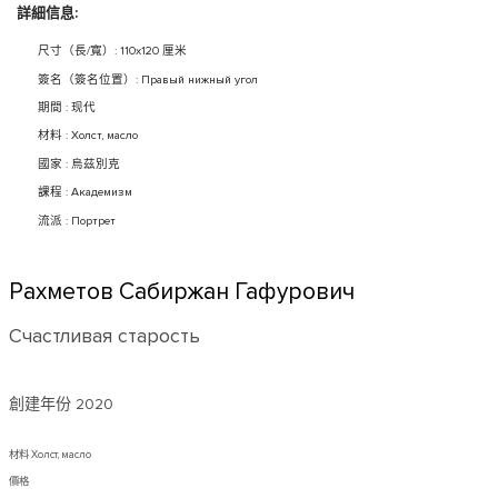
詳細信息:
尺寸（長/寬）: 110x120 厘米
簽名（簽名位置）: Правый нижный угол
期間 : 现代
材料 : Холст, масло
國家 : 烏茲別克
課程 : Академизм
流派 : Портрет
Рахметов Сабиржан Гафурович
Счастливая старость
創建年份
2020
材料 Холст, масло
價格