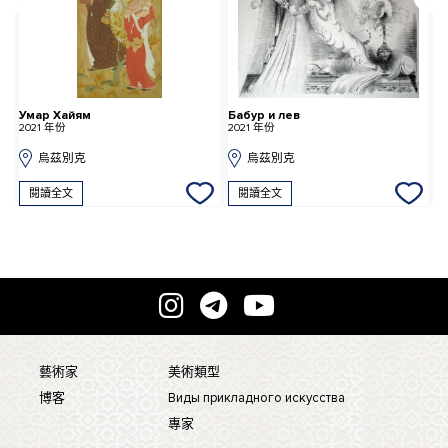
Умар Хайям
Бабур и лев
К
2021 年份
2021 年份
2
烏茲別克
烏茲別克
閱讀全文
閱讀全文
藝術家
美術類型
博客
Виды прикладного искусства
專家