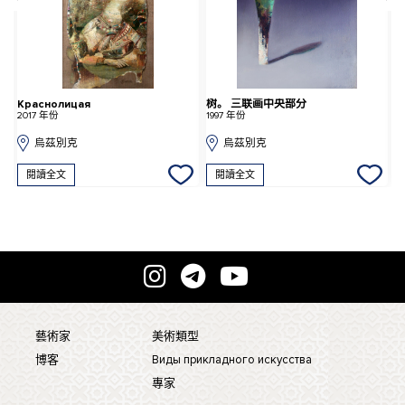
Краснолицая
树。 三联画中央部分
Л
2017 年份
1997 年份
2
烏茲別克
烏茲別克
閱讀全文
閱讀全文
藝術家
美術類型
博客
Виды прикладного искусства
專家