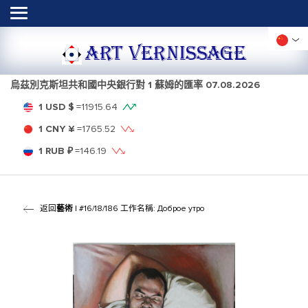
ART VERNISSAGE
烏茲別克斯坦共和國中央銀行對 1 蘇姆的匯率
07.08.2026
1 USD $
=
11915.64
1 CNY ¥
=
1765.52
1 RUB ₽
=
146.19
返回
藝術
| #16/18/186 工作名稱: Доброе утро