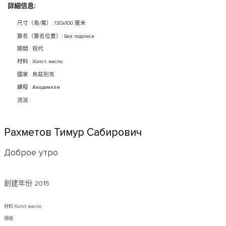
詳細信息:
尺寸（長/寬）: 130x100 厘米
簽名（簽名位置）: Без подписи
期間 : 现代
材料 : Холст, масло
國家 : 烏茲別克
課程 : Академизм
流派 :
Рахметов Тимур Сабирович
Доброе утро
創建年份
2015
材料 Холст, масло
價格