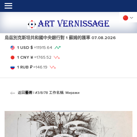
ART VERNISSAGE
烏茲別克斯坦共和國中央銀行對 1 蘇姆的匯率
07.08.2026
1 USD $
=
11915.64
1 CNY ¥
=
1765.52
1 RUB ₽
=
146.19
返回
藝術
| #3/8/78 工作名稱: Миражи