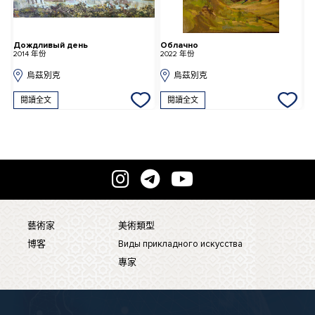
Дождливый день
Облачно
П
2014 年份
2022 年份
2
烏茲別克
烏茲別克
閱讀全文
閱讀全文
藝術家
美術類型
博客
Виды прикладного искусства
專家