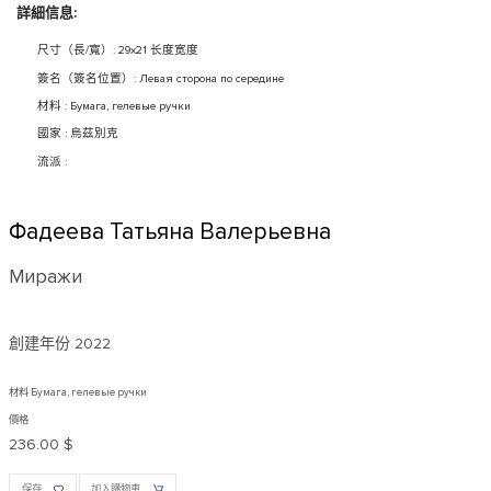
詳細信息:
尺寸（長/寬）: 29x21 长度宽度
簽名（簽名位置）: Левая сторона по середине
材料 : Бумага, гелевые ручки
國家 : 烏茲別克
流派 :
Фадеева Татьяна Валерьевна
Миражи
創建年份
2022
材料 Бумага, гелевые ручки
價格
236.00 $
保存
加入購物車