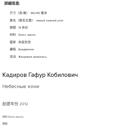
詳細信息:
尺寸（長/寬）: 90x140 厘米
簽名（簽名位置）: левый нижний угол
期間 : 19 世纪
材料 : Холст, масло
國家 : 烏茲別克
課程 : Академизм
流派 : Жанровая живопись
Кадиров Гафур Кобилович
Небесные кони
創建年份
2012
材料 Холст, масло
價格