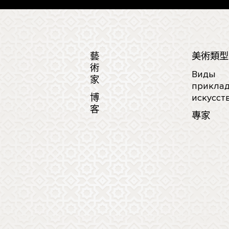
藝
美術類型
術
Виды
家
приклад
博
искусст
客
專家