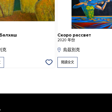
 Балхаш
Скоро рассвет
份
2020 年份
別克
烏茲別克
文
閱讀全文
息