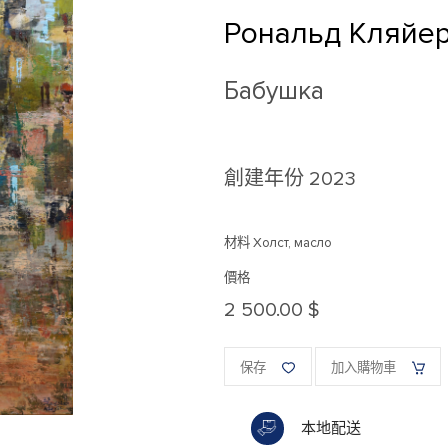
Рональд Кляйе
Бабушка
創建年份
2023
材料 Холст, масло
價格
2 500.00 $
保存
加入購物車
本地配送