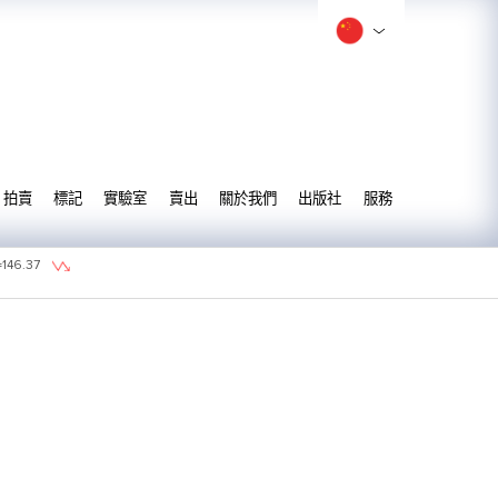
拍賣
標記
實驗室
賣出
關於我們
出版社
服務
=
146.37