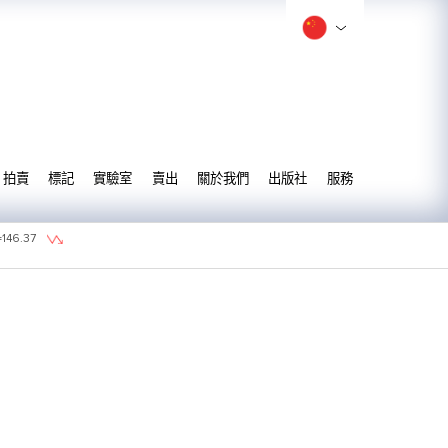
拍賣
標記
實驗室
賣出
關於我們
出版社
服務
=
146.37