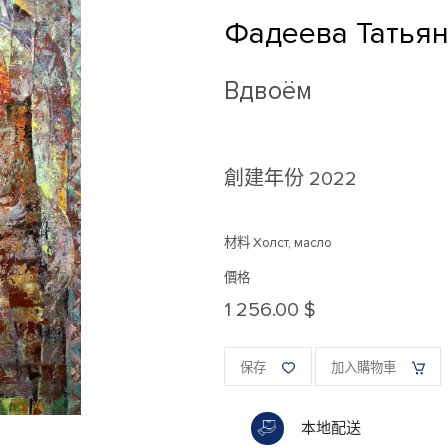
Фадеева Татья
Вдвоём
創建年份
2022
材料 Холст, масло
價格
1 256.00 $
保存
加入購物車
本地配送