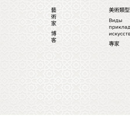
藝
美術類型
術
Виды
家
приклад
博
искусст
客
專家