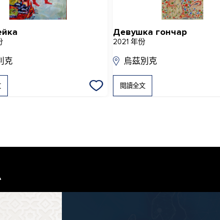
ейка
Девушка гончар
份
2021 年份
別克
烏茲別克
文
閱讀全文
息