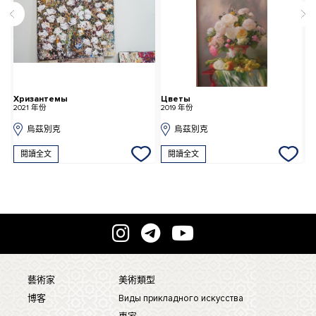
Хризантемы
Цветы
С
2021 年份
2019 年份
2
烏茲別克
烏茲別克
閱讀全文
閱讀全文
藝術家
美術類型
博客
Виды прикладного искусства