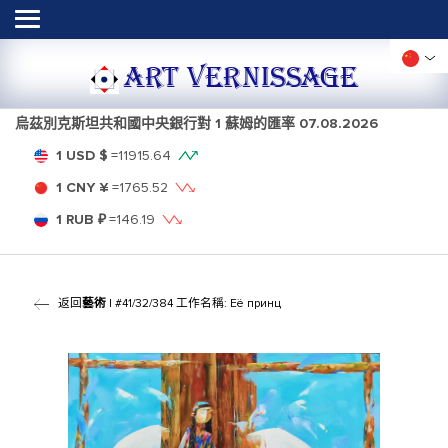
ART VERNISSAGE
烏茲別克斯坦共和國中央銀行對 1 蘇姆的匯率
07.08.2026
1 USD $
=
11915.64
1 CNY ¥
=
1765.52
1 RUB ₽
=
146.19
返回
藝術
| #41/32/384 工作名稱: Её принц