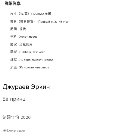
詳細信息:
尺寸（長/寬）: 120x120 厘米
簽名（簽名位置）: Правый нижний угол
期間 : 现代
材料 : Холст, масло
國家 : 烏茲別克
區域 : Bukhara, Tashkent
課程 : Лирико-романтическое
流派 : Жанровая живопись
Джураев Эркин
Её принц
創建年份
2020
材料 Холст, масло