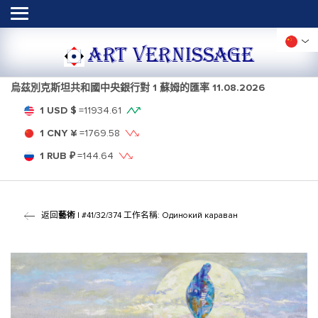
ART VERNISSAGE
烏茲別克斯坦共和國中央銀行對 1 蘇姆的匯率
11.08.2026
1 USD $
=
11934.61
1 CNY ¥
=
1769.58
1 RUB ₽
=
144.64
返回
藝術
| #41/32/374 工作名稱: Одинокий караван