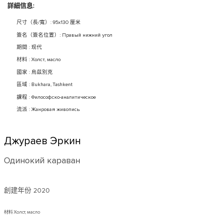
詳細信息:
尺寸（長/寬）: 95x130 厘米
簽名（簽名位置）: Правый нижний угол
期間 : 现代
材料 : Холст, масло
國家 : 烏茲別克
區域 : Bukhara, Tashkent
課程 : Философско-аналитическое
流派 : Жанровая живопись
Джураев Эркин
Одинокий караван
創建年份
2020
材料 Холст, масло