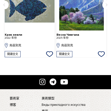
Крик земли
Весна Чимгана
З
2022 年份
2025 年份
2
烏茲別克
烏茲別克
閱讀全文
閱讀全文
藝術家
美術類型
博客
Виды прикладного искусства