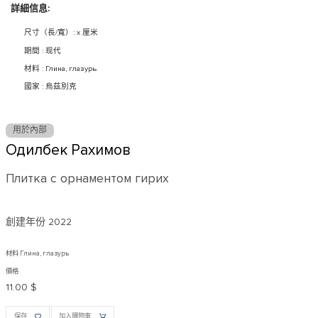
詳細信息:
尺寸（長/寬）: x 厘米
期間 : 现代
材料 : Глина, глазурь
國家 : 烏茲別克
用於內部
Одилбек Рахимов
Плитка с орнаментом гирих
創建年份
2022
材料 Глина, глазурь
價格
11.00 $
保存
加入購物車