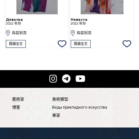
Девочка
Невеста
2022 年份
2022 年份
2
烏茲別克
烏茲別克
閱讀全文
閱讀全文
藝術家
美術類型
博客
Виды прикладного искусства
專家