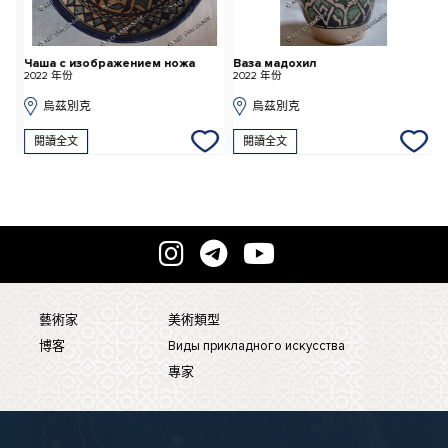
Чаша с изображением ножа
Ваза мадохил
Б
2022 年份
2022 年份
2
烏茲別克
烏茲別克
閱讀全文
閱讀全文
藝術家
美術類型
博客
Виды прикладного искусства
專家