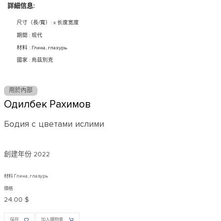
詳細信息:
尺寸（長/寬）: x 长度宽度
期間 : 现代
材料 : Глина, глазурь
國家 : 烏茲別克
用於內部
Одилбек Рахимов
Бодия с цветами ислими
創建年份
2022
材料 Глина, глазурь
價格
24.00 $
保存
加入購物車