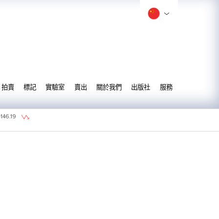
拍賣
標記
實驗室
賣出
關於我們
出版社
服務
=
146.19