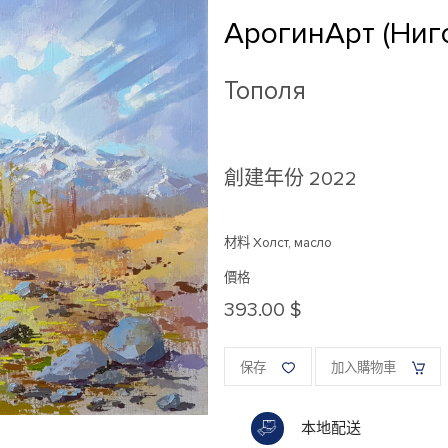
АрогинАрт (Ниг
Тополя
創建年份
2022
材料 Холст, масло
價格
393.00 $
保存
加入購物車
本地配送