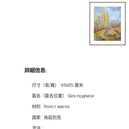
詳細信息:
尺寸（長/寬）: 69x55 厘米
簽名（簽名位置）: Без подписи
材料 : Холст, масло
國家 : 烏茲別克
流派 :