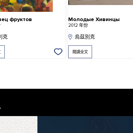
вец фруктов
Молодые Хивинцы
份
2012 年份
別克
烏茲別克
文
閱讀全文
息