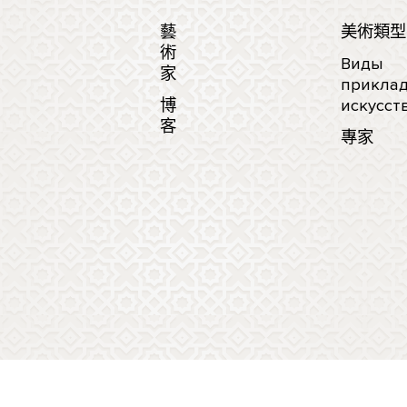
藝
美術類型
術
Виды
家
приклад
博
искусст
客
專家