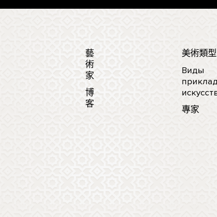
藝
美術類型
術
Виды
家
приклад
博
искусст
客
專家