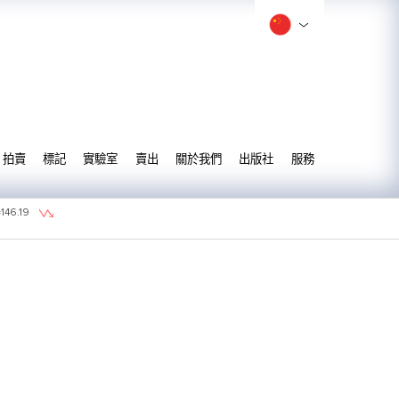
拍賣
標記
實驗室
賣出
關於我們
出版社
服務
=
146.19