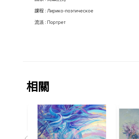
課程 : Лирико-поэтическое
流派 : Портрет
相關