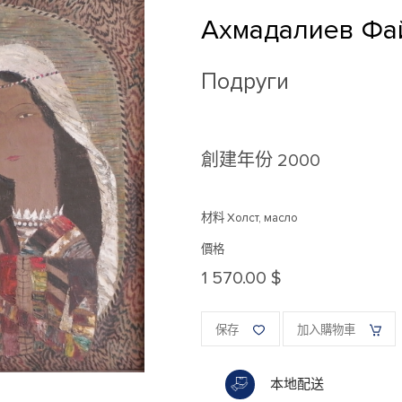
Ахмадалиев Фа
Подруги
創建年份
2000
材料 Холст, масло
價格
1 570.00 $
保存
加入購物車
本地配送