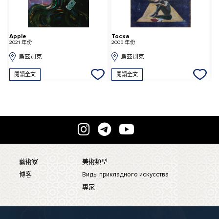
Apple
Тоска
К
2021 年份
2005 年份
2
烏茲別克
烏茲別克
閱讀全文
閱讀全文
藝術家
美術類型
博客
Виды прикладного искусства
專家