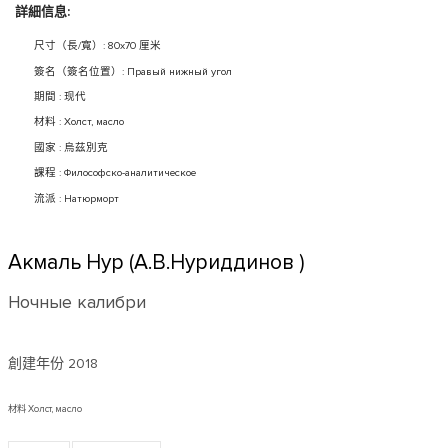
詳細信息:
尺寸（長/寬）: 80x70 厘米
簽名（簽名位置）: Правый нижный угол
期間 : 现代
材料 : Холст, масло
國家 : 烏茲別克
課程 : Философско-аналитическое
流派 : Натюрморт
Акмаль Нур (А.В.Нуриддинов )
Ночные калибри
創建年份
2018
材料 Холст, масло