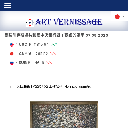
ART VERNISSAGE
烏茲別克斯坦共和國中央銀行對 1 蘇姆的匯率
07.08.2026
1 USD $
=
11915.64
1 CNY ¥
=
1765.52
1 RUB ₽
=
146.19
返回
藝術
| #22/2/102 工作名稱: Ночные калибри