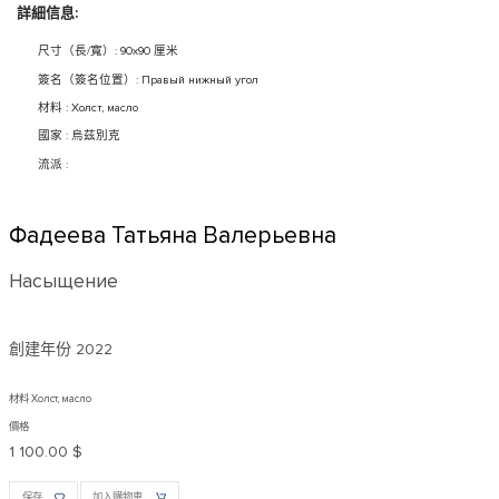
詳細信息:
尺寸（長/寬）: 90x90 厘米
簽名（簽名位置）: Правый нижный угол
材料 : Холст, масло
國家 : 烏茲別克
流派 :
Фадеева Татьяна Валерьевна
Насыщение
創建年份
2022
材料 Холст, масло
價格
1 100.00 $
保存
加入購物車