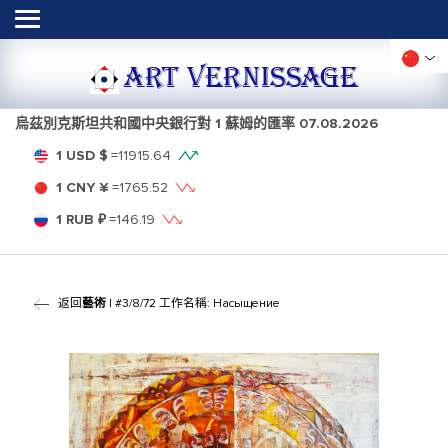
ART VERNISSAGE
烏茲別克斯坦共和國中央銀行對 1 蘇姆的匯率
07.08.2026
1 USD $
=
11915.64
1 CNY ¥
=
1765.52
1 RUB ₽
=
146.19
返回
藝術
| #3/8/72 工作名稱: Насыщение