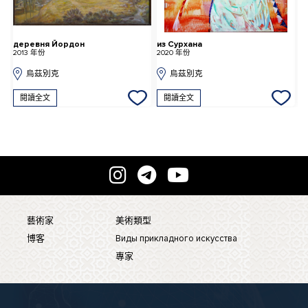
деревня Йордон
из Сурхана
В
2013 年份
2020 年份
2
烏茲別克
烏茲別克
閱讀全文
閱讀全文
藝術家
美術類型
博客
Виды прикладного искусства
專家