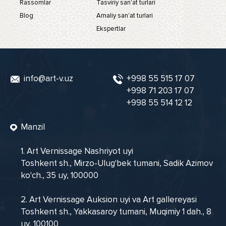
Rassomlar
Tasviriy san'at turlari
Blog
Amaliy san'at turlari
Ekspertlar
info@art-v.uz
+998 55 515 17 07
+998 71 203 17 07
+998 55 514 12 12
Manzil
1. Art Vernissage Nashriyot uyi
Toshkent sh., Mirzo-Ulug'bek tumani, Sadik Azimov
ko'ch., 35 uy, 100000
2. Art Vernissage Auksion uyi va Art gallereyasi
Toshkent sh., Yakkasaroy tumani, Muqimiy 1 dah., 8
uy, 100100