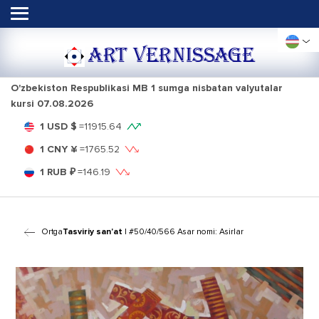
ART VERNISSAGE
O'zbekiston Respublikasi MB 1 sumga nisbatan valyutalar
kursi
07.08.2026
1 USD $
=
11915.64
1 CNY ¥
=
1765.52
1 RUB ₽
=
146.19
Ortga
Tasviriy san'at
| #50/40/566 Asar nomi: Asirlar