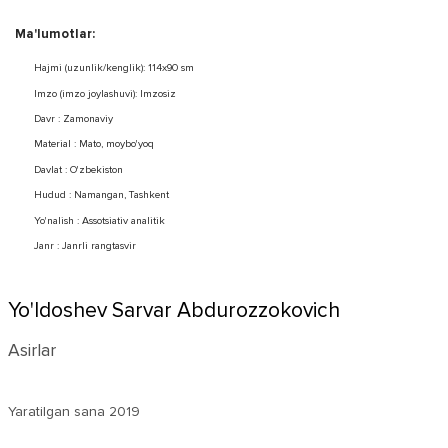
Ma'lumotlar:
Hajmi (uzunlik/kenglik): 114x90 sm
Imzo (imzo joylashuvi): Imzosiz
Davr : Zamonaviy
Material : Mato, moybo'yoq
Davlat : O'zbekiston
Hudud : Namangan, Tashkent
Yo'nalish : Assotsiativ analitik
Janr : Janrli rangtasvir
Yo'ldoshev Sarvar Abdurozzokovich
Asirlar
Yaratilgan sana
2019