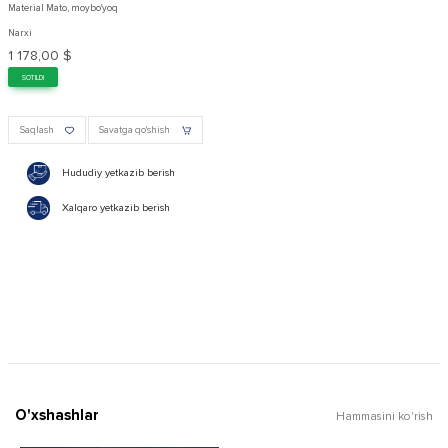
Material Mato, moybo'yoq
Narxi
1 178,00 $
SOTILDI
Saqlash
Savatga qo'shish
Hududiy yetkazib berish
Xalqaro yetkazib berish
O'xshashlar
Hammasini ko'rish