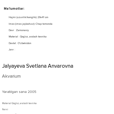
Ma'lumotlar:
Hajmi (uzunlik/kenglik): 29x41 sm
Imzo (imzo joylashuvi): Chap tomonda
Davr : Zamonaviy
Material : Qog'oz, aralash texnika
Davlat : O'zbekiston
Janr :
Jalyayeva Svetlana Anvarovna
Akvarium
Yaratilgan sana
2005
Material Qog'oz, aralash texnika
Narxi