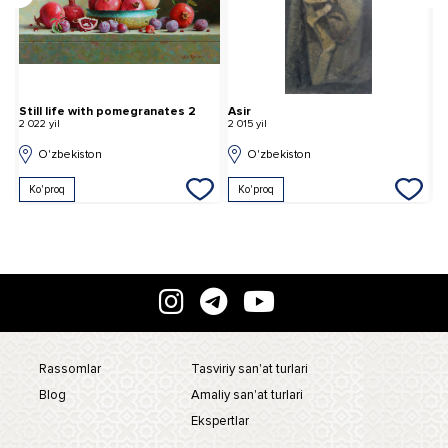
Still life with pomegranates 2
Asir
E
2 022 yil
2 015 yil
2 
O'zbekiston
O'zbekiston
Ko'proq
Ko'proq
Rassomlar
Tasviriy san'at turlari
Blog
Amaliy san'at turlari
Ekspertlar