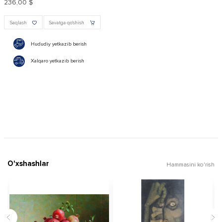
236,00 $
Saqlash
Savatga qo'shish
Hududiy yetkazib berish
Xalqaro yetkazib berish
O'xshashlar
Hammasini ko'rish