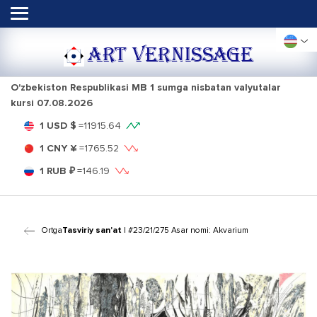
ART VERNISSAGE
O'zbekiston Respublikasi MB 1 sumga nisbatan valyutalar
kursi
07.08.2026
1 USD $
=
11915.64
1 CNY ¥
=
1765.52
1 RUB ₽
=
146.19
Ortga
Tasviriy san'at
| #23/21/275 Asar nomi: Akvarium