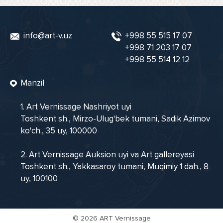
info@art-v.uz
+998 55 515 17 07
+998 71 203 17 07
+998 55 514 12 12
Manzil
1. Art Vernissage Nashriyot uyi
Toshkent sh., Mirzo-Ulug'bek tumani, Sadik Azimov
ko'ch., 35 uy, 100000
2. Art Vernissage Auksion uyi va Art gallereyasi
Toshkent sh., Yakkasaroy tumani, Muqimiy 1 dah., 8
uy, 100100
©
2026 ART Vernissage