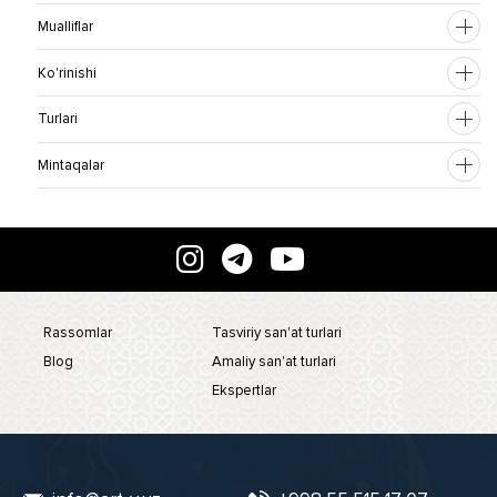
Mualliflar
Ko'rinishi
Turlari
Mintaqalar
Rassomlar
Tasviriy san'at turlari
Blog
Amaliy san'at turlari
Ekspertlar