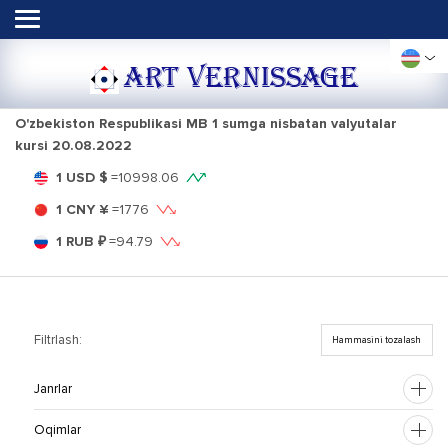
ART VERNISSAGE
O'zbekiston Respublikasi MB 1 sumga nisbatan valyutalar
kursi
20.08.2022
1 USD $
=
10998.06
1 CNY ¥
=
1776
1 RUB ₽
=
94.79
Filtrlash:
Hammasini tozalash
Janrlar
Oqimlar