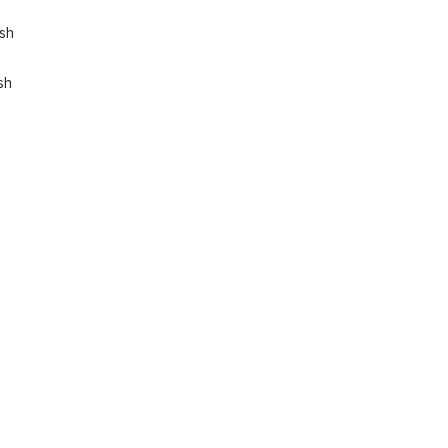
ish
sh