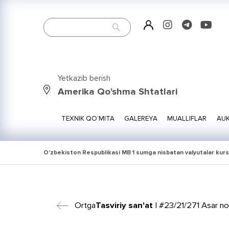
Yetkazib berish
Amerika Qo'shma Shtatlari
TEXNIK QO‘MITA
GALEREYA
MUALLIFLAR
AUK
O'zbekiston Respublikasi MB 1 sumga nisbatan valyutalar kurs
Ortga
Tasviriy san'at
| #23/21/271 Asar no