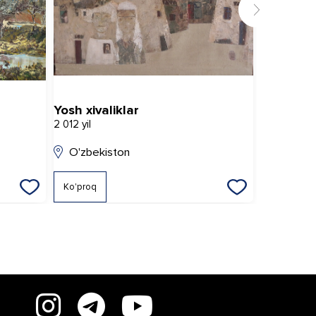
Yosh xivaliklar
2 012 yil
2 017 yil
O'zbekiston
O'zbeki
Ko'proq
Ko'proq