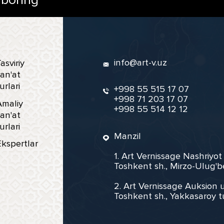
info@art-v.uz
asviriy
an'at
urlari
+998 55 515 17 07
+998 71 203 17 07
Amaliy
+998 55 514 12 12
an'at
urlari
Manzil
Ekspertlar
1. Art Vernissage Nashriyot
Toshkent sh., Mirzo-Ulug'b
2. Art Vernissage Auksion u
Toshkent sh., Yakkasaroy t