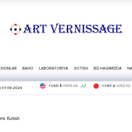
ART VERNISSAGE
SIONLAR
BAHO
LABORATORIYA
SOTISH
BIZ HAQIMIZDA
NA
1 USD $
=
11915.64
1 CNY ¥
=
1765.52
i
07.08.2026
mi: Kutish