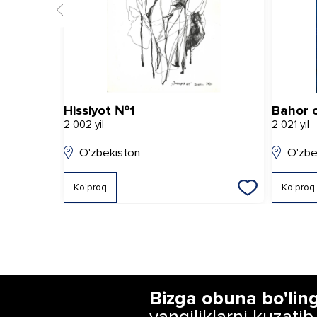
Hissiyot №1
Bahor 
2 002 yil
2 021 yil
O'zbekiston
O'zbe
Ko'proq
Ko'proq
Bizga obuna bo'lin
yangiliklarni kuzatib