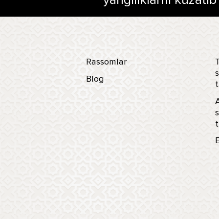
Rassomlar
T
s
Blog
t
s
t