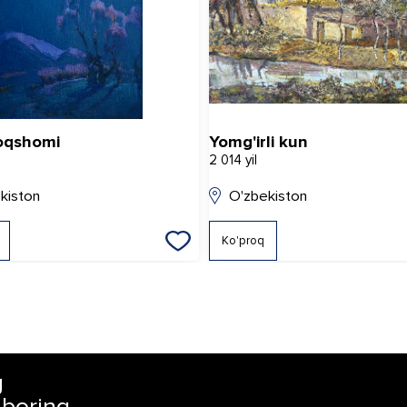
oqshomi
Yomg'irli kun
2 014 yil
kiston
O'zbekiston
Ko'proq
g
 boring