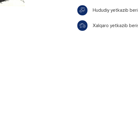
Hududiy yetkazib ber
Xalqaro yetkazib beri