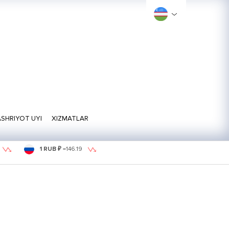
SHRIYOT UYI
XIZMATLAR
1 RUB ₽
=
146.19