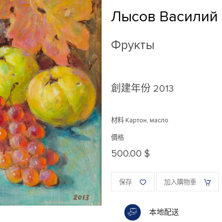
Лысов Василий
Фрукты
創建年份
2013
材料 Картон, масло
價格
500.00 $
保存
加入購物車
本地配送