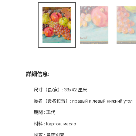
詳細信息:
尺寸（長/寬）: 33x42 厘米
簽名（簽名位置）: правый и левый нижний угол
期間 : 现代
材料 : Картон, масло
國家 : 烏茲別克