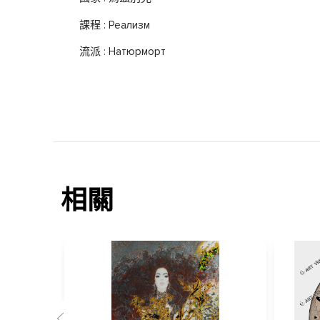
課程 : Реализм
流派 : Натюрморт
相關