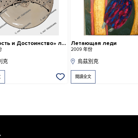
«Ценность и Достоинство» ляган
Летающая леди
份
2009 年份
別克
烏茲別克
文
閱讀全文
息