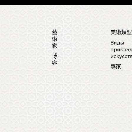
藝
美術類型
術
Виды
家
приклад
博
искусст
客
專家