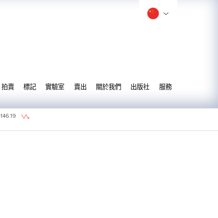
拍賣
標記
實驗室
賣出
關於我們
出版社
服務
=
146.19