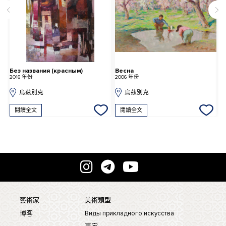
звания (красным)
Весна
Уборка сне
份
2006 年份
2016 年份
茲別克
烏茲別克
烏茲別克
全文
閱讀全文
閱讀全文
藝術家
美術類型
博客
Виды прикладного искусства