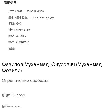
詳細信息:
尺寸（長/寬）: 90x90 长度宽度
簽名（簽名位置）: Левый нижний угол
期間 : 现代
材料 : Холст, акрил
國家 : 烏茲別克
課程 : 超现实主义
流派 :
Фазилов Мухаммад Юнусович (Мухаммад
Фозили)
Ограничение свободы
創建年份
2020
材料 Холст, акрил