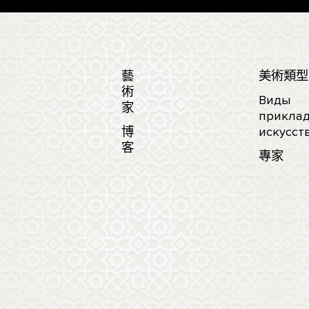
藝
美術類型
術
Виды
家
приклад
博
искусст
客
專家