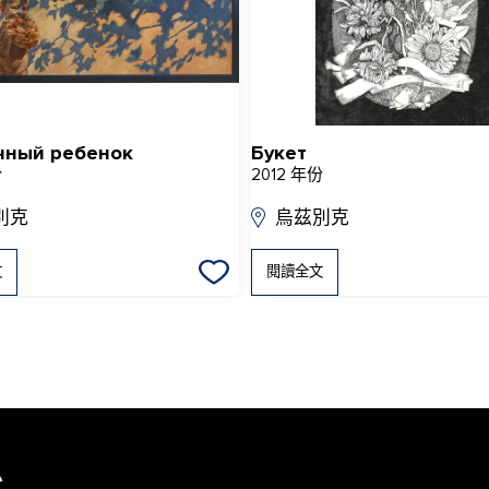
чный ребенок
Букет
份
2012 年份
別克
烏茲別克
文
閱讀全文
息