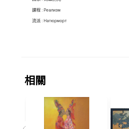
課程 : Реализм
流派 : Натюрморт
相關