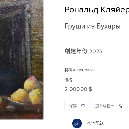
Рональд Кляйе
Груши из Бухары
創建年份
2023
材料 Холст, масло
價格
2 000.00 $
保存
加入購物車
本地配送