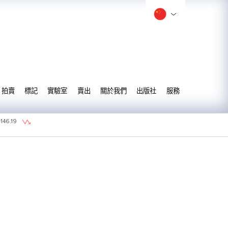
拍賣
標記
實驗室
賣出
關於我們
出版社
服務
=
146.19