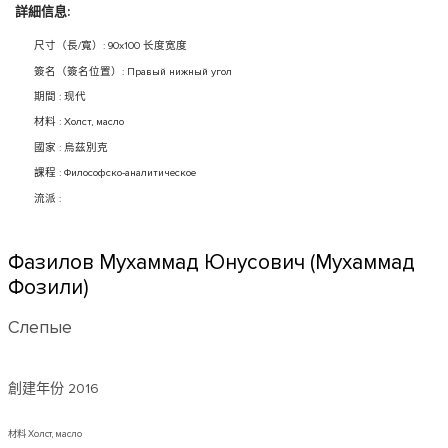
詳細信息:
尺寸（長/寬）: 90x100 长度宽度
簽名（簽名位置）: Правый нижный угол
期間 : 现代
材料 : Холст, масло
國家 : 烏茲別克
課程 : Философско-аналитическое
流派 :
Фазилов Мухаммад Юнусович (Мухаммад
Фозили)
Слепые
創建年份
2016
材料 Холст, масло