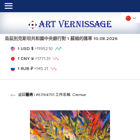
ART VERNISSAGE
烏茲別克斯坦共和國中央銀行對 1 蘇姆的匯率
10.08.2026
1 USD $
=
11952.10
1 CNY ¥
=
1771.31
1 RUB ₽
=
145.21
返回
藝術
| #67/64/701 工作名稱: Слепые