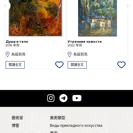
Душа и тело
Утренние новости
Х
2018 年份
2022 年份
2
烏茲別克
烏茲別克
閱讀全文
閱讀全文
藝術家
美術類型
博客
Виды прикладного искусства