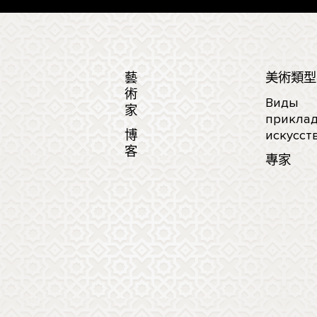
藝
美術類型
術
Виды
家
приклад
博
искусст
客
專家