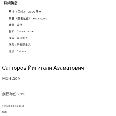
詳細信息:
尺寸（長/寬）: 70x70 厘米
簽名（簽名位置）: Без подписи
期間 : 现代
材料 : Левкас, акрил
國家 : 烏茲別克
課程 : 新表现主义
流派 : Пейзаж
Сатторов Йигитали Азаматович
Мой дом
創建年份
2018
材料 Левкас, акрил
價格