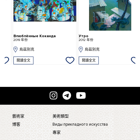
Влюблённые Коканда
Утро
К
2019 年份
2012 年份
2
烏茲別克
烏茲別克
閱讀全文
閱讀全文
藝術家
美術類型
博客
Виды прикладного искусства
專家