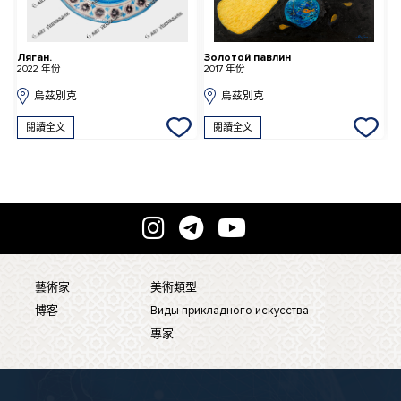
Ляган.
Золотой павлин
Д
2022 年份
2017 年份
2
烏茲別克
烏茲別克
閱讀全文
閱讀全文
藝術家
美術類型
博客
Виды прикладного искусства
專家