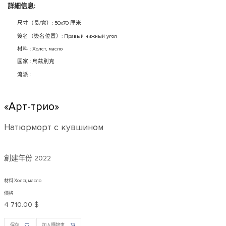
詳細信息:
尺寸（長/寬）: 50x70 厘米
簽名（簽名位置）: Правый нижный угол
材料 : Холст, масло
國家 : 烏茲別克
流派 :
«Арт-трио»
Натюрморт с кувшином
創建年份
2022
材料 Холст, масло
價格
4 710.00 $
保存
加入購物車