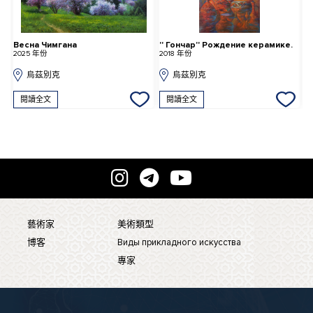
Весна Чимгана
'' Гончар'' Рождение керамике.
В
2025 年份
2018 年份
2
烏茲別克
烏茲別克
閱讀全文
閱讀全文
藝術家
美術類型
博客
Виды прикладного искусства
專家