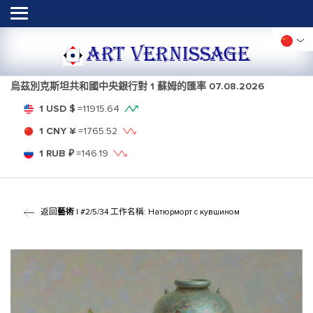
ART VERNISSAGE
烏茲別克斯坦共和國中央銀行對 1 蘇姆的匯率
07.08.2026
1 USD $
=
11915.64
1 CNY ¥
=
1765.52
1 RUB ₽
=
146.19
返回
藝術
| #2/5/34 工作名稱: Натюрморт с кувшином