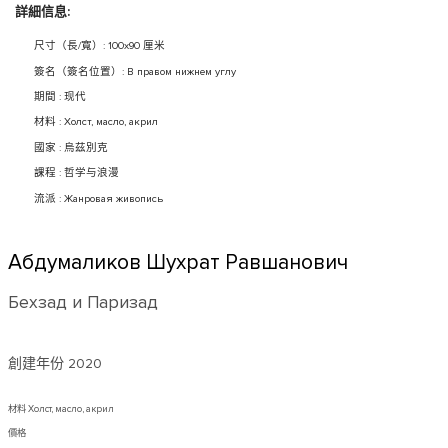
詳細信息:
尺寸（長/寬）: 100x90 厘米
簽名（簽名位置）: В правом нижнем углу
期間 : 现代
材料 : Холст, масло, акрил
國家 : 烏茲別克
課程 : 哲学与浪漫
流派 : Жанровая живопись
Абдумаликов Шухрат Равшанович
Бехзад и Паризад
創建年份
2020
材料 Холст, масло, акрил
價格