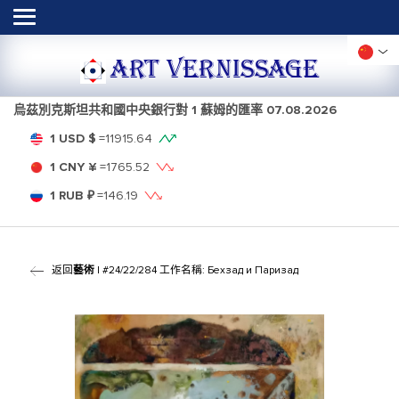
ART VERNISSAGE
烏茲別克斯坦共和國中央銀行對 1 蘇姆的匯率
07.08.2026
1 USD $
=
11915.64
1 CNY ¥
=
1765.52
1 RUB ₽
=
146.19
返回
藝術
| #24/22/284 工作名稱: Бехзад и Паризад