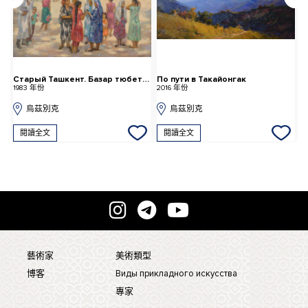
Старый Ташкент. Базар тюбетеек
По пути в Такайонгак
1983 年份
2016 年份
1
烏茲別克
烏茲別克
閱讀全文
閱讀全文
藝術家
美術類型
博客
Виды прикладного искусства
專家