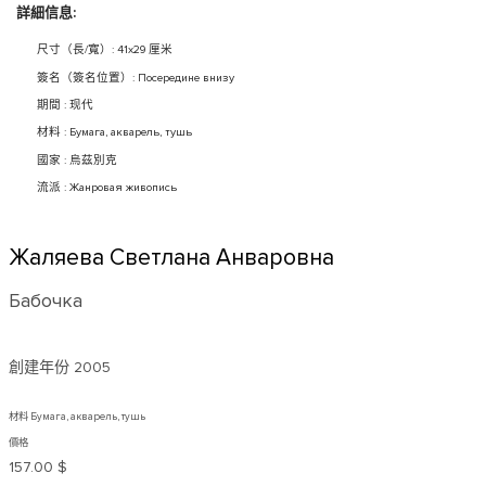
詳細信息:
尺寸（長/寬）: 41x29 厘米
簽名（簽名位置）: Посередине внизу
期間 : 现代
材料 : Бумага, акварель, тушь
國家 : 烏茲別克
流派 : Жанровая живопись
Жаляева Светлана Анваровна
Бабочка
創建年份
2005
材料 Бумага, акварель, тушь
價格
157.00 $