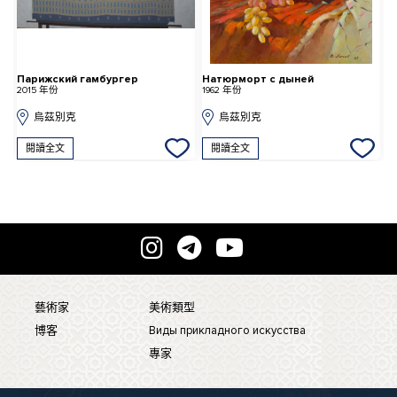
Парижский гамбургер
Натюрморт с дыней
О
2015 年份
1962 年份
2
烏茲別克
烏茲別克
閱讀全文
閱讀全文
藝術家
美術類型
博客
Виды прикладного искусства
專家