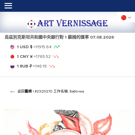
ART VERNISSAGE
烏茲別克斯坦共和國中央銀行對 1 蘇姆的匯率
07.08.2026
1 USD $
=
11915.64
1 CNY ¥
=
1765.52
1 RUB ₽
=
146.19
返回
藝術
| #23/21/270 工作名稱: Бабочка