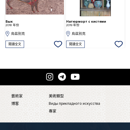
Бык
Натюрморт с кистями
и
2018 年份
2019 年份
2
烏茲別克
烏茲別克
閱讀全文
閱讀全文
藝術家
美術類型
博客
Виды прикладного искусства
專家