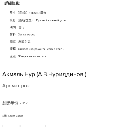
詳細信息:
尺寸（長/寬）: 110x80 厘米
簽名（簽名位置）: Правый нижный угол
期間 : 现代
材料 : Холст, масло
國家 : 烏茲別克
課程 : Символико-романтический стиль
流派 : Жанровая живопись
Акмаль Нур (А.В.Нуриддинов )
Аромат роз
創建年份
2017
材料 Холст, масло