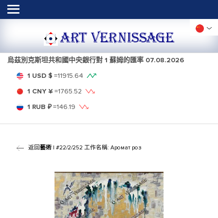
ART VERNISSAGE
烏茲別克斯坦共和國中央銀行對 1 蘇姆的匯率
07.08.2026
1 USD $
=
11915.64
1 CNY ¥
=
1765.52
1 RUB ₽
=
146.19
返回
藝術
| #22/2/252 工作名稱: Аромат роз