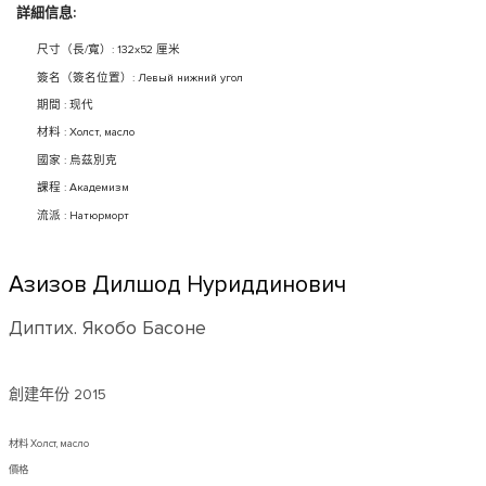
詳細信息:
尺寸（長/寬）: 132x52 厘米
簽名（簽名位置）: Левый нижний угол
期間 : 现代
材料 : Холст, масло
國家 : 烏茲別克
課程 : Академизм
流派 : Натюрморт
Азизов Дилшод Нуриддинович
Диптих. Якобо Басоне
創建年份
2015
材料 Холст, масло
價格