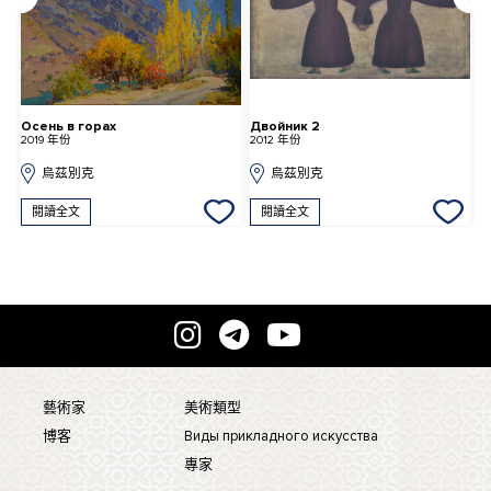
Осень в горах
Двойник 2
К
2019 年份
2012 年份
2
烏茲別克
烏茲別克
閱讀全文
閱讀全文
藝術家
美術類型
博客
Виды прикладного искусства
專家