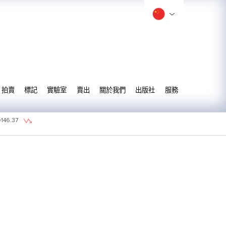
拍賣
標記
實驗室
賣出
關於我們
出版社
服務
=
146.37