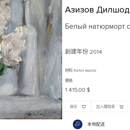
Азизов Дилшод
Белый натюрморт 
創建年份
2014
材料 Холст, масло
價格
1 415.00 $
保存
加入購物車
本地配送