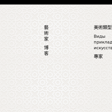
藝
美術類型
術
Виды
家
приклад
博
искусст
客
專家