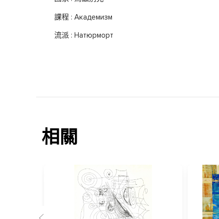
課程 : Академизм
流派 : Натюрморт
相關