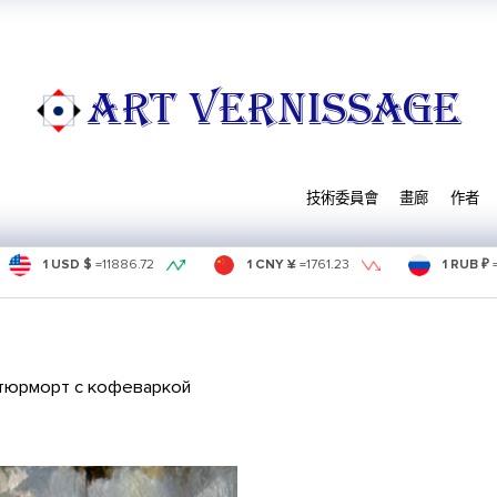
ART VERNISSAGE
技術委員會
畫廊
作者
1 USD $
=
11886.72
1 CNY ¥
=
1761.23
1 RUB ₽
тюрморт с кофеваркой