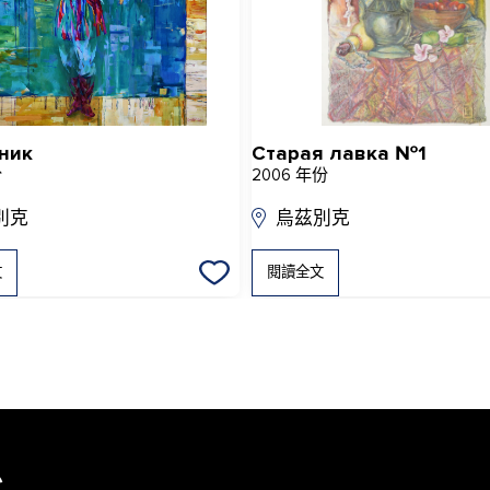
ник
Старая лавка №1
份
2006 年份
別克
烏茲別克
文
閱讀全文
息