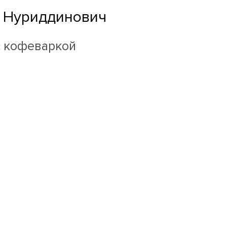
 Нуриддинович
с кофеваркой