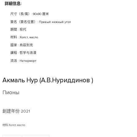
詳細信息:
尺寸（長/寬）: 90x90 厘米
簽名（簽名位置）: Правый нижный угол
期間 : 现代
材料 : Холст, масло
國家 : 烏茲別克
課程 : 哲学与浪漫
流派 : Натюрморт
Акмаль Нур (А.В.Нуриддинов )
Пионы
創建年份
2021
材料 Холст, масло