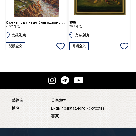
Осень года надо благодарно принимать
静物
Б
2022 年份
1997 年份
2
烏茲別克
烏茲別克
閱讀全文
閱讀全文
藝術家
美術類型
博客
Виды прикладного искусства
專家