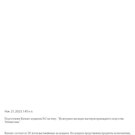
Ноя. 21, 2023, 1:45 п.п.
Подготовлен Каталог аукциона №2 на тему: "Культурное наследие мастеров прикладного искусства
Узбекистана"
Каталог состоит из 38 лотов выставляемых на аукцион. На аукцион представлены предметы нумизматики,