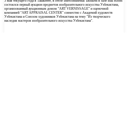
3 мая текущего года в Ташкенте, в отеле Intercontinental Tashkent в зале Ball Room
состоялся первый аукцион предметов изобразительного искусства Узбекистана,
организованный аукционным домом “ART VERNISSAGE” и оценочной
компанией “ART APPRAISAL CENTER” совместно с Академий художеств
Узбекистана и Союзом художников Узбекистана на тему "Из творческого
наследия мастеров изобразительного искусства Узбекистана".
Дек. 1, 2023, 3:35 п.п.
Прошел второй аукцион
Успешно завершился второй аукцион аукционного дома "ART
VERNISSAGE" на тему: "Культурное наследие мастеров прикладного
искусства Узбекистана"