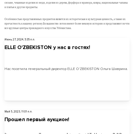
сюзане, чеканные изделия из меди, изделия из дерева, форфора и мрамора, ковры, национальные чапаны
и платья и другие предметы.
Особенностью представленных предметов является их историческая и культурная ценность, а также их
причастность к нашему региону.Большинство лотов имеют более вековую историю и представляют почти
все крупные центры прикладного искусства Узбекистана.
Июнь 27, 2024, 5:35 п.п.
ELLE O'ZBEKISTON у нас в гостях!
Нас посетила генеральный директор ELLE O'ZBEKISTON Ольга Шаврина.
Май 5, 2023, 11:01 п.п.
Прошел первый аукцион!