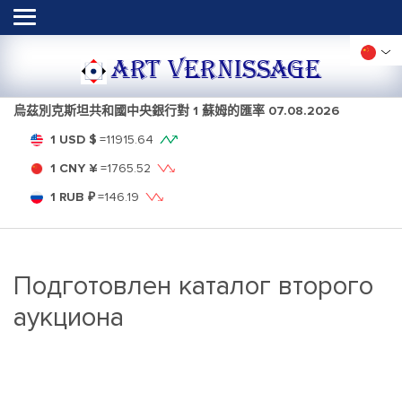
ART VERNISSAGE
烏茲別克斯坦共和國中央銀行對 1 蘇姆的匯率
07.08.2026
1 USD $
=
11915.64
1 CNY ¥
=
1765.52
1 RUB ₽
=
146.19
Подготовлен каталог второго
аукциона